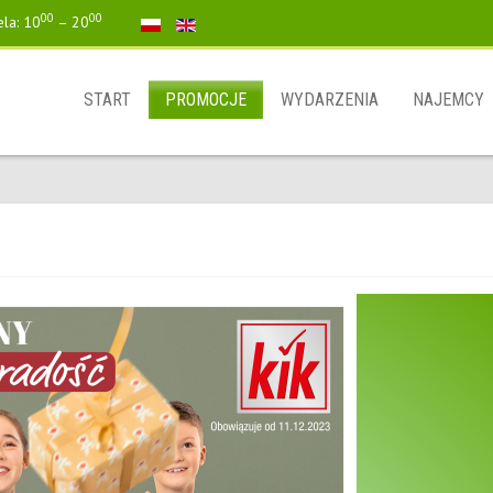
00
00
ela: 10
– 20
START
PROMOCJE
WYDARZENIA
NAJEMCY