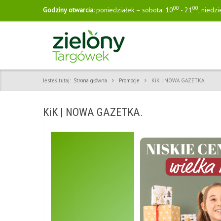
00
00
Godziny otwarcia:
poniedziałek – sobota: 10
- 21
, niedzi
Jesteś tutaj:
Strona główna
Promocje
KiK | NOWA GAZETKA.
KiK | NOWA GAZETKA.