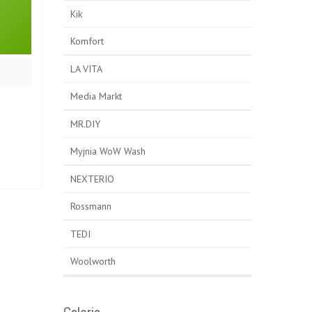
Kik
Komfort
LA VITA
Media Markt
MR.DIY
Myjnia WoW Wash
NEXTERIO
Rossmann
TEDI
Woolworth