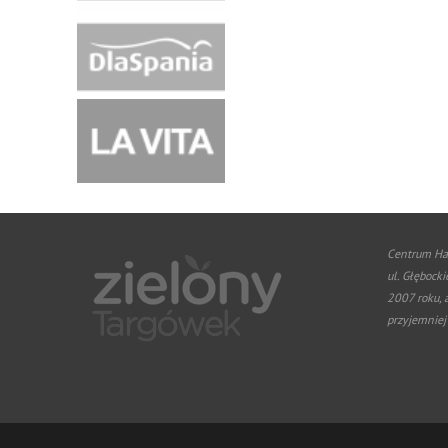
Centrum Ha
ul. Głębocki
2007 roku, 
przyjemniej