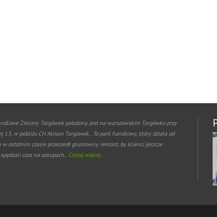
ndlowe Zielony Targówek położony jest na warszawskim Targówku przy
ej 13, w pobliżu CH Atrium Targówek.. To park handlowy, który działa od
a w ostatnim czasie przeszedł gruntowny remont, by klienci jeszcze
 spędzali czas na zakupach..
Czytaj więcej...