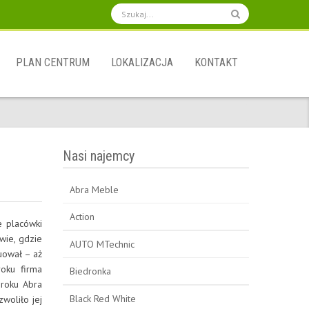
PLAN CENTRUM
LOKALIZACJA
KONTAKT
Nasi najemcy
Abra Meble
Action
e placówki
wie, gdzie
AUTO MTechnic
luował – aż
oku firma
Biedronka
 roku Abra
Black Red White
woliło jej