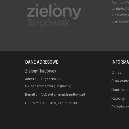
Centrum Ha
ul. Głębocki
2007 roku, 
przyjemniej
DANE ADRESOWE
INFORMA
Zielony Targówek
O nas
Adres :
ul. Głębocka 13,
Plan cent
03-287 Warszawa (Targówek)
Dane kon
E-mail :
info@zielonyparkhandlowy.pl
Raporty
GPS:
52° 18′ 5.04″N, 21° 3′ 25.88″E
Polityka c