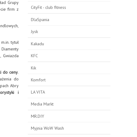
kład Grupy
CityFit - club fitness
cie firm z
DlaSpania
ndlowych,
Jysk
m.in. tytuł
Kakadu
 Diamenty
2, Gwiazda
KFC
Kik
ci do ceny
.
ażenia do
Komfort
epach Abry
LA VITA
rystyki i
Media Markt
MR.DIY
Myjnia WoW Wash