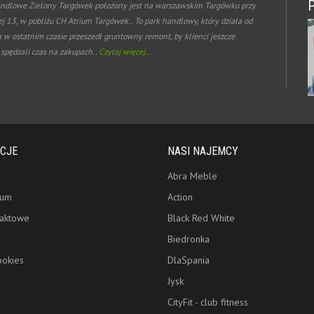
ndlowe Zielony Targówek położony jest na warszawskim Targówku przy
ej 13, w pobliżu CH Atrium Targówek.. To park handlowy, który działa od
a w ostatnim czasie przeszedł gruntowny remont, by klienci jeszcze
 spędzali czas na zakupach..
Czytaj więcej...
CJE
NASI NAJEMCY
Abra Meble
rum
Action
taktowe
Black Red White
Biedronka
ookies
DlaSpania
Jysk
CityFit - club fitness