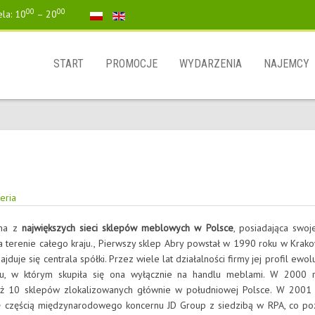
00
00
ela: 10
– 20
START
PROMOCJE
WYDARZENIA
NAJEMCY
eria
dna z
największych sieci sklepów meblowych w Polsce
, posiadająca swoj
 terenie całego kraju., Pierwszy sklep Abry powstał w 1990 roku w Krako
najduje się centrala spółki. Przez wiele lat działalności firmy jej profil ewo
, w którym skupiła się ona wyłącznie na handlu meblami. W 2000 r
uż 10 sklepów zlokalizowanych głównie w południowej Polsce. W 2001
się częścią międzynarodowego koncernu JD Group z siedzibą w RPA, co poz