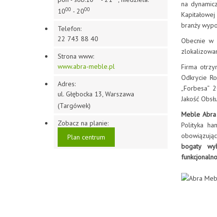
na dynamicz
00
00
10
- 20
Kapitałowej
branży wypo
Telefon:
22 743 88 40
Obecnie w 
zlokalizowan
Strona www:
www.abra-meble.pl
Firma otrz
Odkrycie R
Adres:
„Forbesa” 2
ul. Głębocka 13, Warszawa
Jakość Obsł
(Targówek)
Meble Abra
Zobacz na planie:
Polityka h
obowiązując
Plan centrum
bogaty wy
funkcjonalno