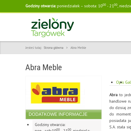
00
00
Godziny otwarcia:
poniedziałek – sobota: 10
- 21
, niedzi
Jesteś tutaj:
Strona główna
Abra Meble
Abra Meble
Opis
Gal
Abra
to je
handlowe na
do dzisiaj z
do momentu
DODATKOWE INFORMACJE
posiadała j
Godziny otwarcia:
S.A. stała 
00
00
pon - sob:10
- 21
, niedziela: