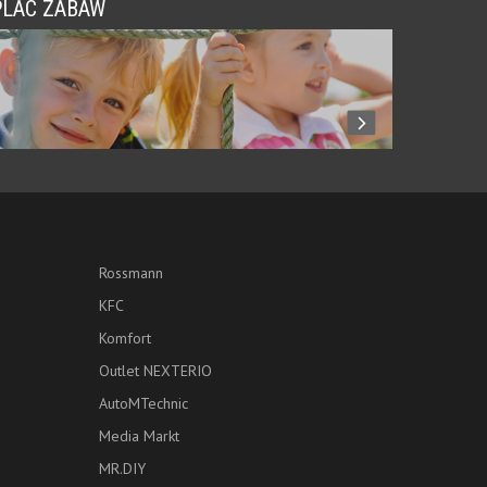
PLAC ZABAW
Rossmann
KFC
Komfort
Outlet NEXTERIO
AutoMTechnic
Media Markt
MR.DIY