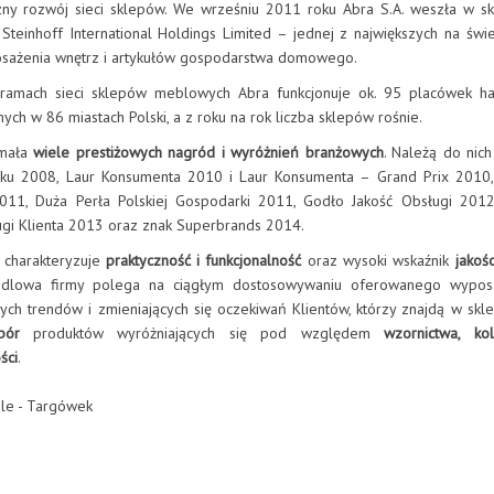
ny rozwój sieci sklepów. We wrześniu 2011 roku Abra S.A. weszła w s
 Steinhoff International Holdings Limited – jednej z największych na świe
sażenia wnętrz i artykułów gospodarstwa domowego.
ramach sieci sklepów meblowych Abra funkcjonuje ok. 95 placówek ha
ych w 86 miastach Polski, a z roku na rok liczba sklepów rośnie.
ymała
wiele prestiżowych nagród i wyróżnień branżowych
. Należą do nich 
oku 2008, Laur Konsumenta 2010 i Laur Konsumenta – Grand Prix 2010,
011, Duża Perła Polskiej Gospodarki 2011, Godło Jakość Obsługi 201
ugi Klienta 2013 oraz znak Superbrands 2014.
charakteryzuje
praktyczność i funkcjonalność
oraz wysoki wskaźnik
jakoś
andlowa firmy polega na ciągłym dostosowywaniu oferowanego wypos
ych trendów i zmieniających się oczekiwań Klientów, którzy znajdą w skl
bór
produktów wyróżniających się pod względem
wzornictwa, kolo
ści
.