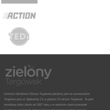
Centrum Handlowe Zielony Targówek położony jest na warszawskim
Targówku przy ul. Głębockiej 13, w pobliżu CH Atrium Targówek.. To park
handlowy, który działa od 2007 roku, a w ostatnim czasie przeszedł
gruntowny remont, by klienci jeszcze przyjemniej spędzali czas na