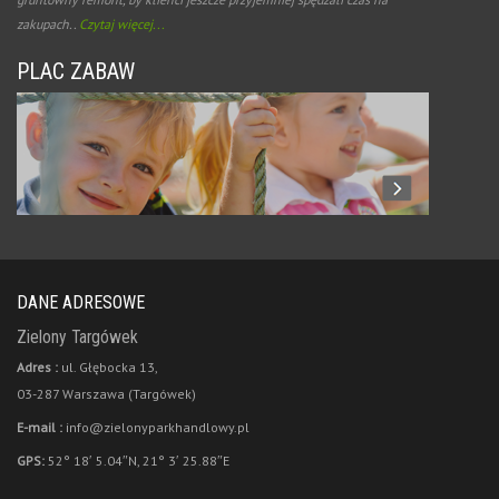
zakupach..
Czytaj więcej...
PLAC ZABAW
DANE ADRESOWE
Zielony Targówek
Adres :
ul. Głębocka 13,
03-287 Warszawa (Targówek)
E-mail :
info@zielonyparkhandlowy.pl
GPS:
52° 18′ 5.04″N, 21° 3′ 25.88″E