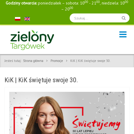
00
00
00
Godziny otwarcia:
poniedziałek – sobota: 10
- 21
, niedziela: 10
00
– 20
Jesteś tutaj:
Strona główna
Promocje
KiK | KiK świętuje swoje 30.
KiK | KiK świętuje swoje 30.