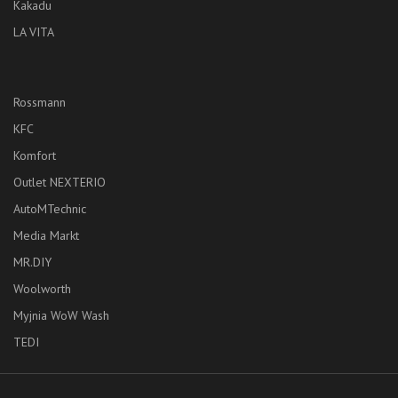
Kakadu
LA VITA
Rossmann
KFC
Komfort
Outlet NEXTERIO
AutoMTechnic
Media Markt
MR.DIY
Woolworth
Myjnia WoW Wash
TEDI