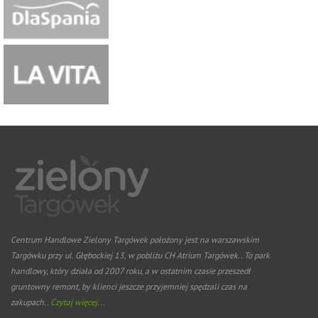
Centrum Handlowe Zielony Targówek położony jest na warszawskim
Targówku przy ul. Głębockiej 13, w pobliżu CH Atrium Targówek.. To park
handlowy, który działa od 2007 roku, a w ostatnim czasie przeszedł
gruntowny remont, by klienci jeszcze przyjemniej spędzali czas na
zakupach..
Czytaj więcej...