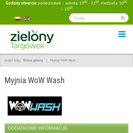
00
00
00
Godziny otwarcia:
poniedziałek – sobota: 10
- 21
, niedziela: 10
00
– 20
Jesteś tutaj:
Strona główna
Myjnia WoW Wash
Myjnia WoW Wash
DODATKOWE INFORMACJE