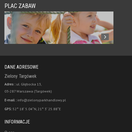
PLAC ZABAW
DANE ADRESOWE
Zielony Targówek
Adres :
ul. Głębocka 13,
03-287 Warszawa (Targówek)
E-mail :
info@zielonyparkhandlowy.pl
GPS:
52° 18′ 5.04″N, 21° 3′ 25.88″E
INFORMACJE