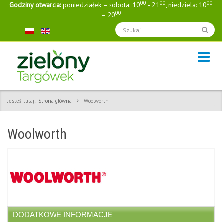
00
00
00
Godziny otwarcia:
poniedziałek – sobota: 10
- 21
, niedziela: 10
00
– 20
Jesteś tutaj:
Strona główna
Woolworth
Woolworth
DODATKOWE INFORMACJE