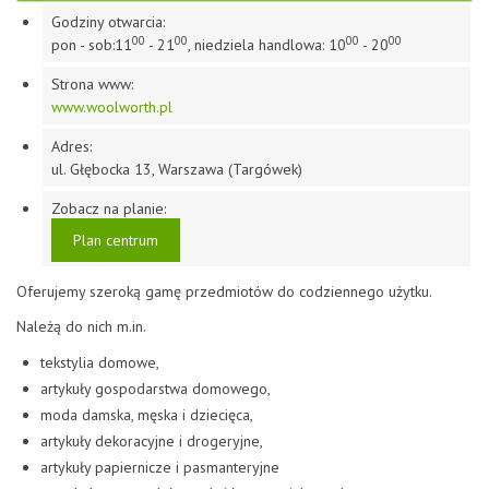
Godziny otwarcia:
00
00
00
00
pon - sob:11
- 21
, niedziela handlowa: 10
- 20
Strona www:
www.woolworth.pl
Adres:
ul. Głębocka 13, Warszawa (Targówek)
Zobacz na planie:
Plan centrum
Oferujemy szeroką gamę przedmiotów do codziennego użytku.
Należą do nich m.in.
tekstylia domowe,
artykuły gospodarstwa domowego,
moda damska, męska i dziecięca,
artykuły dekoracyjne i drogeryjne,
artykuły papiernicze i pasmanteryjne