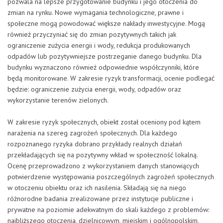
pozwala na lepsze przygotowanie budynku i jego otoczenia do
zmian na rynku. Nowe wymagania technologiczne, prawne i
społeczne mogą powodować większe nakłady inwestycyjne. Mogą
również przyczyniać się do zmian pozytywnych takich jak
ograniczenie zużycia energii i wody, redukcja produkowanych
odpadów lub pozytywniejsze postrzeganie danego budynku. Dla
budynku wyznaczono również odpowiednie współczynniki, które
będą monitorowane. W zakresie ryzyk transformacji, ocenie podlegać
będzie: ograniczenie zużycia energii, wody, odpadów oraz
wykorzystanie terenów zielonych.
W zakresie ryzyk społecznych, obiekt został oceniony pod kątem
narażenia na szereg zagrożeń społecznych. Dla każdego
rozpoznanego ryzyka dobrano przykłady realnych działań
przekładających się na pozytywny wkład w społeczność lokalną.
Ocenę przeprowadzono z wykorzystaniem danych stanowiących
potwierdzenie występowania poszczególnych zagrożeń społecznych
w otoczeniu obiektu oraz ich nasilenia. Składają się na niego
różnorodne badania zrealizowane przez instytucje publiczne i
prywatne na poziomie adekwatnym do skali każdego z problemów:
najbliższego otoczenia, dzielnicowym, miejskim i ogólnopolskim.