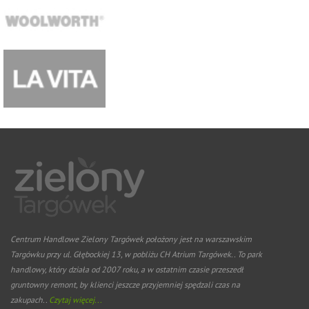
Centrum Handlowe Zielony Targówek położony jest na warszawskim
Targówku przy ul. Głębockiej 13, w pobliżu CH Atrium Targówek.. To park
handlowy, który działa od 2007 roku, a w ostatnim czasie przeszedł
gruntowny remont, by klienci jeszcze przyjemniej spędzali czas na
zakupach..
Czytaj więcej...