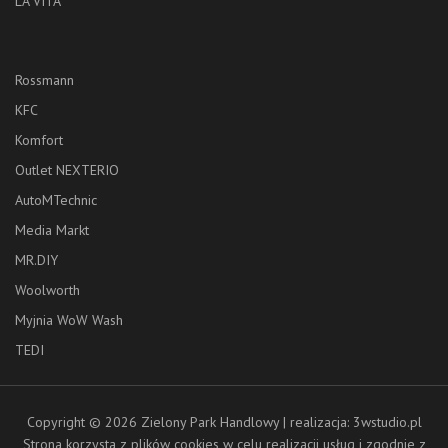
LA VITA
Rossmann
KFC
Komfort
Outlet NEXTERIO
AutoMTechnic
Media Markt
MR.DIY
Woolworth
Myjnia WoW Wash
TEDI
Copyright © 2026 Zielony Park Handlowy | realizacja: 3wstudio.pl
Strona korzysta z plików cookies w celu realizacji usług i zgodnie z