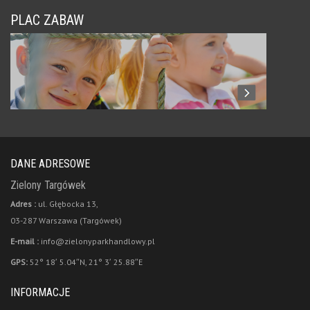
PLAC ZABAW
DANE ADRESOWE
Zielony Targówek
Adres :
ul. Głębocka 13,
03-287 Warszawa (Targówek)
E-mail :
info@zielonyparkhandlowy.pl
GPS:
52° 18′ 5.04″N, 21° 3′ 25.88″E
INFORMACJE