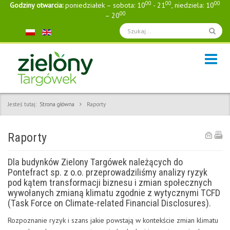
00
00
00
Godziny otwarcia:
poniedziałek – sobota: 10
- 21
, niedziela: 10
00
– 20
Jesteś tutaj:
Strona główna
Raporty
Raporty
Dla budynków Zielony Targówek należących do
Pontefract sp. z o.o. przeprowadziliśmy analizy ryzyk
pod kątem transformacji biznesu i zmian społecznych
wywołanych zmianą klimatu zgodnie z wytycznymi TCFD
(Task Force on Climate-related Financial Disclosures).
Rozpoznanie ryzyk i szans jakie powstają w kontekście zmian klimatu