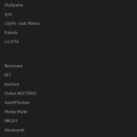
DlaSpania
Jysk
CityFit - club fitness
Kakadu
LA VITA
Rossmann
KFC
Komfort
Outlet NEXTERIO
AutoMTechnic
Media Markt
MR.DIY
Woolworth