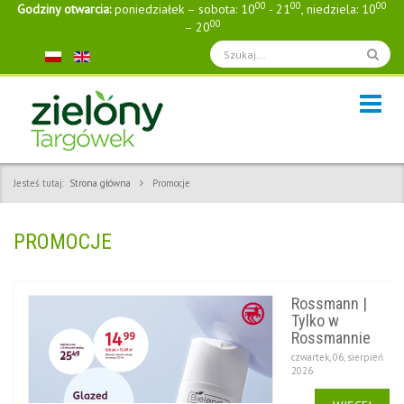
00
00
00
Godziny otwarcia:
poniedziałek – sobota: 10
- 21
, niedziela: 10
00
– 20
Jesteś tutaj:
Strona główna
Promocje
PROMOCJE
Rossmann |
Tylko w
Rossmannie
czwartek, 06, sierpień
2026