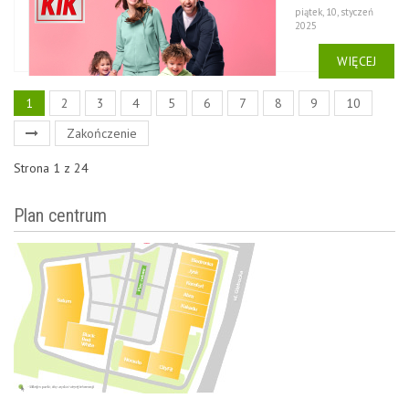
piątek, 10, styczeń
2025
WIĘCEJ
1
2
3
4
5
6
7
8
9
10
Zakończenie
Strona 1 z 24
Plan centrum