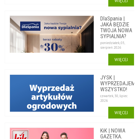
WIĘCEJ
DlaSpania |
JAKA BĘDZIE
TWOJA NOWA
SYPIALNIA?
poniedziałek, 03,
sierpień 2026
WIĘCEJ
JYSK |
WYPRZEDAJEMY
WSZYSTKO!
czwartek, 30, lipiec
2026
WIĘCEJ
KiK | NOWA
GAZETKA.