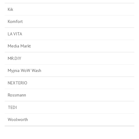
Kik
Komfort
LA VITA
Media Markt
MR.DIY
Myjnia WoW Wash
NEXTERIO
Rossmann
TEDI
Woolworth