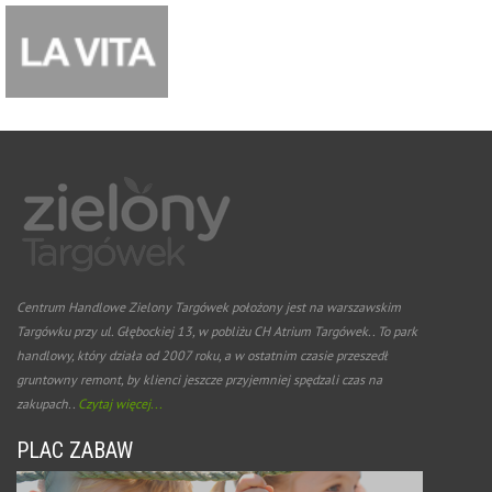
Centrum Handlowe Zielony Targówek położony jest na warszawskim
Targówku przy ul. Głębockiej 13, w pobliżu CH Atrium Targówek.. To park
handlowy, który działa od 2007 roku, a w ostatnim czasie przeszedł
gruntowny remont, by klienci jeszcze przyjemniej spędzali czas na
zakupach..
Czytaj więcej...
PLAC ZABAW