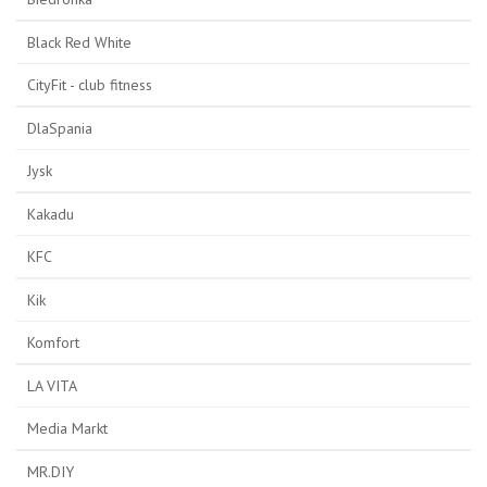
Black Red White
CityFit - club fitness
DlaSpania
Jysk
Kakadu
KFC
Kik
Komfort
LA VITA
Media Markt
MR.DIY