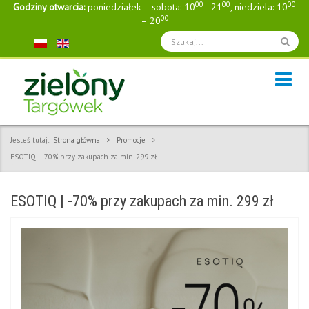
00
00
00
Godziny otwarcia:
poniedziałek – sobota: 10
- 21
, niedziela: 10
00
– 20
Jesteś tutaj:
Strona główna
Promocje
ESOTIQ | -70% przy zakupach za min. 299 zł
ESOTIQ | -70% przy zakupach za min. 299 zł